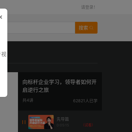
请登录！
×
搜索
者视
向标杆企业学习，领导者如何开
启逆行之旅
共4讲
62821人已学
先导篇
0:05:15
（试看）