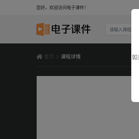
您好，欢迎访问电子课件！
首页
课程详情
如