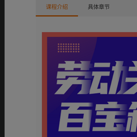
课程介绍
具体章节